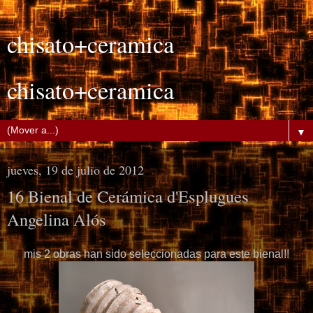
chisato+ceramica
chisato+ceramica
▼
jueves, 19 de julio de 2012
16 Bienal de Cerámica d'Esplugues
Angelina Alós
mis 2 obras han sido seleccionadas para este bienal!!