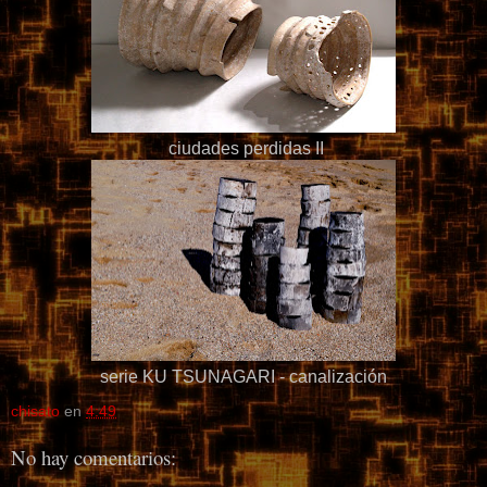
ciudades perdidas II
serie KU TSUNAGARI - canalización
chisato
en
4:49
No hay comentarios: