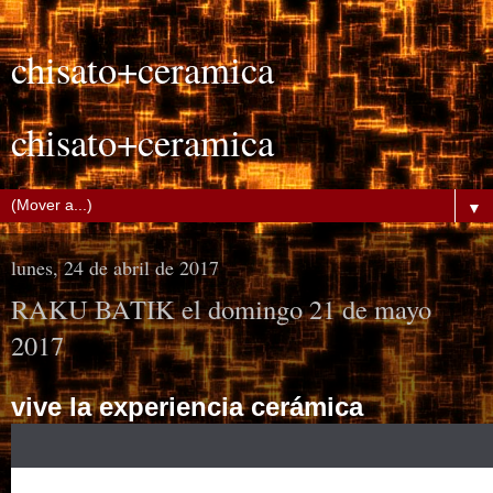
chisato+ceramica
chisato+ceramica
▼
lunes, 24 de abril de 2017
RAKU BATIK el domingo 21 de mayo
2017
vive la experiencia cerámica