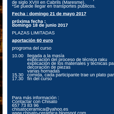
de siglo XVIII en Cabrils (Maresme).
*Se puede llegar en transportes públicos.
Fecha : domingo 21 de mayo 2017
próxima fecha :
domingo 18 de junio 2017
PLAZAS LIMITADAS
aportación 60 euro
progroma del curso
10.00 llegada a la masía
explicación del proceso de técnica raku
explicación de los materiales y técnicas par
decoración de piezas
varias hornadas
15.30 comida, cada participante trae un plato par
17.30 fin del curso
Para más información :
Contactar con Chisato
657 73 83 96
chisatoceramica@yahoo.es
www.chisato-ceramica.blogspot.com